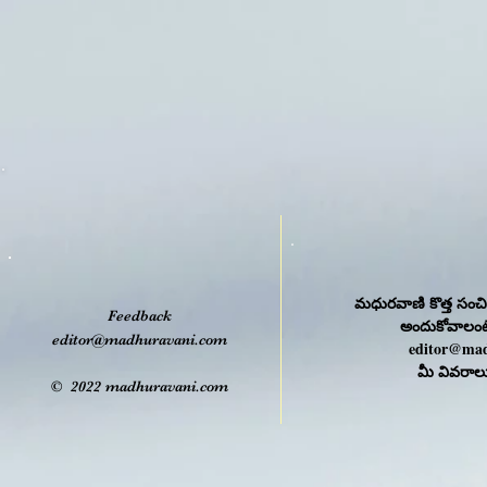
మధురవాణి కొత్త సంచ
Feedback
అందుకోవాలంటే
editor@madhuravani.com
editor@mad
మీ వివరాల
© 2022 madhuravani.com