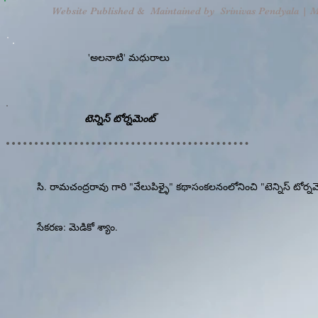
Website Published & Maintained by
Srinivas Pendyala | Mo
'అలనాటి' మధురాలు
టెన్నిస్ టోర్నమెంట్
సి. రామచంద్రరావు గారి "వేలుపిళ్ళై" కథాసంకలనంలోనించి "టెన్నిస్ టో
సేకరణ: మెడికో శ్యాం.