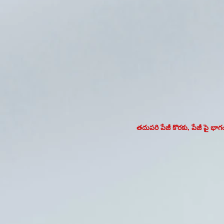
తదుపరి పేజీ కొరకు, పేజీ పై భాగం